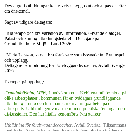
Dessa gratisutbildningar kan givetvis byggas ut och anpassas efter
era önskemål.
Sagt av tidigare deltagare:
"Bra tempo och bra variation av information. Givande dialoger.
Påläst och kunnig utbildningsledare!." Deltagare på
Grundutbildning Miljö i Lund 2026.
"Maria Larsson, var en bra föreläsare som lyssnade in. Bra inspel
och upplägg."
Deltagare på utbildning för Förebyggandecoacher, Avfall Sverige
2026.
Exempel på uppdrag:
Grundutbildning Miljö,
Lunds kommun. Nyblivna miljöombud på
olika arbetsplatser i kommunen får en tvådagars grundläggande
utbildning i miljö och hur man kan driva miljöarbetet på en
arbetsplats. Utbildningen varvar teori med praktiska övningar och
diskussioner. Den har hittills genomförts fyra gånger.
Utbildning för förebyggandecoacher
, Avfall Sverige.
Tillsammans
med Avfall Sverige har vi tagit fram och genomfört en tvådagars