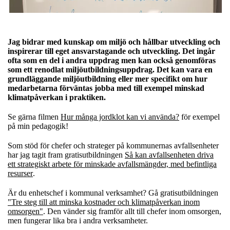
Jag bidrar med kunskap om miljö och hållbar utveckling och
inspirerar till eget ansvarstagande och utveckling. Det ingår
ofta som en del i andra uppdrag men kan också genomföras
som ett renodlat miljöutbildningsuppdrag. Det kan vara en
grundläggande miljöutbildning eller mer specifikt om hur
medarbetarna förväntas jobba med till exempel minskad
klimatpåverkan i praktiken.
Se gärna filmen
Hur många jordklot kan vi använda?
för exempel
på min pedagogik!
Som stöd för chefer och strateger på kommunernas avfallsenheter
har jag tagit fram gratisutbildningen
Så kan avfallsenheten driva
ett strategiskt arbete för minskade avfallsmängder, med befintliga
resurser
.
Är du enhetschef i kommunal verksamhet? Gå gratisutbildningen
"Tre steg till att minska kostnader och klimatpåverkan inom
omsorgen"
. Den vänder sig framför allt till chefer inom omsorgen,
men fungerar lika bra i andra verksamheter.