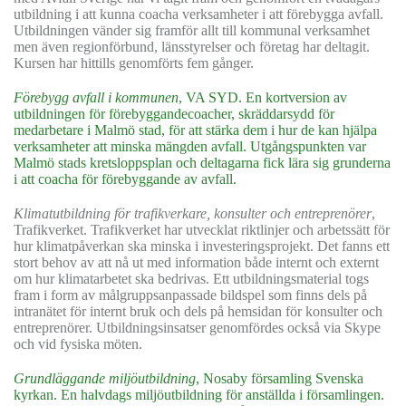
utbildning i att kunna coacha verksamheter i att förebygga avfall.
Utbildningen vänder sig framför allt till kommunal verksamhet
men även regionförbund, länsstyrelser och företag har deltagit.
Kursen har hittills genomförts fem gånger.
Förebygg avfall i kommunen
, VA SYD. En kortversion av
utbildningen för förebyggandecoacher, skräddarsydd för
medarbetare i Malmö stad, för att stärka dem i hur de kan hjälpa
verksamheter att minska mängden avfall. Utgångspunkten var
Malmö stads kretsloppsplan och deltagarna fick lära sig grunderna
i att coacha för förebyggande av avfall.
Klimatutbildning för trafikverkare, konsulter och entreprenörer
,
Trafikverket. Trafikverket har utvecklat riktlinjer och arbetssätt för
hur klimatpåverkan ska minska i investeringsprojekt. Det fanns ett
stort behov av att nå ut med information både internt och externt
om hur klimatarbetet ska bedrivas. Ett utbildningsmaterial togs
fram i form av målgruppsanpassade bildspel som finns dels på
intranätet för internt bruk och dels på hemsidan för konsulter och
entreprenörer. Utbildningsinsatser genomfördes också via Skype
och vid fysiska möten.
Grundläggande miljöutbildning
, Nosaby församling Svenska
kyrkan. En halvdags miljöutbildning för anställda i församlingen.